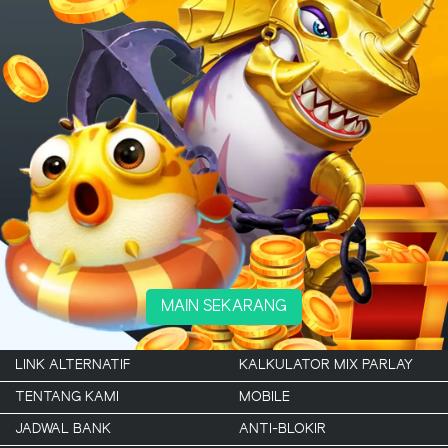
MAIN SEKARANG
LINK ALTERNATIF
KALKULATOR MIX PARLAY
TENTANG KAMI
MOBILE
JADWAL BANK
ANTI-BLOKIR