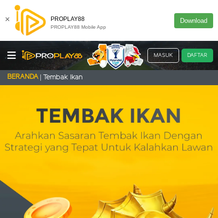
×
PROPLAY88
Download
PROPLAY88 Mobile App
MASUK
DAFTAR
BERANDA
Tembak Ikan