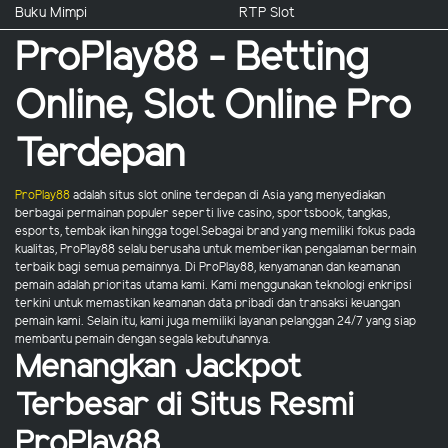
Buku Mimpi
RTP Slot
ProPlay88 - Betting
Online, Slot Online Pro
Terdepan
ProPlay88
adalah situs slot online terdepan di Asia yang menyediakan
berbagai permainan populer seperti live casino, sportsbook, tangkas,
esports, tembak ikan hingga togel.Sebagai brand yang memiliki fokus pada
kualitas, ProPlay88 selalu berusaha untuk memberikan pengalaman bermain
terbaik bagi semua pemainnya. Di ProPlay88, kenyamanan dan keamanan
pemain adalah prioritas utama kami. Kami menggunakan teknologi enkripsi
terkini untuk memastikan keamanan data pribadi dan transaksi keuangan
pemain kami. Selain itu, kami juga memiliki layanan pelanggan 24/7 yang siap
membantu pemain dengan segala kebutuhannya.
Menangkan Jackpot
Terbesar di Situs Resmi
ProPlay88